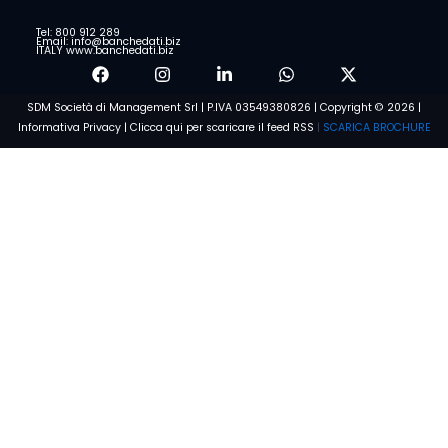
Tel: 800 912 289
Email: info@banchedati.biz
ITALY www.banchedati.biz
SDM Società di Management Srl | P.IVA 03549380826 | Copyright © 2026 |
Informativa Privacy
|
Clicca qui per scaricare il feed RSS
|
SCARICA BROCHURE
Scarica la guida gratis
Condizioni e Privacy