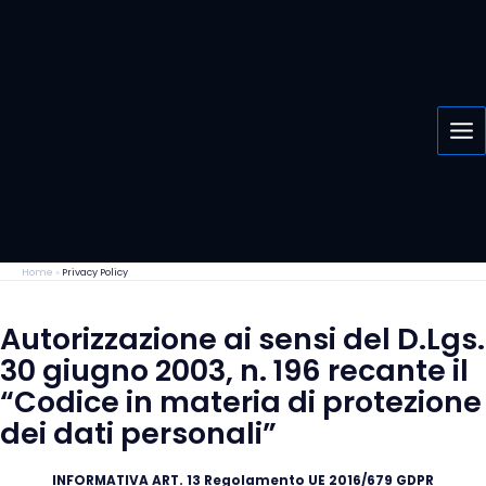
Vai
al
contenuto
Home
»
Privacy Policy
Autorizzazione ai sensi del D.Lgs.
30 giugno 2003, n. 196 recante il
“Codice in materia di protezione
dei dati personali”
INFORMATIVA ART. 13 Regolamento UE 2016/679 GDPR