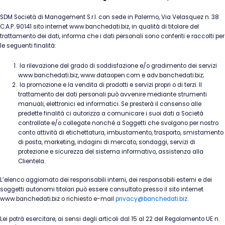
SDM Società di Management S.r.l. con sede in Palermo, Via Velasquez n. 38
C.A.P. 90141 sito internet www.banchedati.biz, in qualità di titolare del
trattamento dei dati, informa che i dati personali sono conferiti e raccolti per
le seguenti finalità:
la rilevazione del grado di soddisfazione e/o gradimento dei servizi
www.banchedati.biz, www.dataopen.com e adv.banchedati.biz;
la promozione e la vendita di prodotti e servizi propri o di terzi. Il
trattamento dei dati personali può avvenire mediante strumenti
manuali, elettronici ed informatici. Se presterà il consenso alle
predette finalità ci autorizza a comunicare i suoi dati a Società
controllate e/o collegate nonché a Soggetti che svolgono per nostro
conto attività di etichettatura, imbustamento, trasporto, smistamento
di posta, marketing, indagini di mercato, sondaggi, servizi di
protezione e sicurezza del sistema informativo, assistenza alla
Clientela.
L’elenco aggiornato dei responsabili interni, dei responsabili esterni e dei
soggetti autonomi titolari può essere consultato presso il sito internet
www.banchedati.biz o richiesto e-mail
privacy@banchedati.biz
.
Lei potrà esercitare, ai sensi degli articoli dal 15 al 22 del Regolamento UE n.