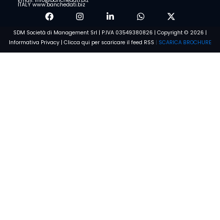
Email: info@banchedati.biz
ITALY www.banchedati.biz
SDM Società di Management Srl | P.IVA 03549380826 | Copyright © 2026 |
Informativa Privacy
|
Clicca qui per scaricare il feed RSS
|
SCARICA BROCHURE
Richiedi offerta
personalizzata
Chiamata gratuita 800 912 289