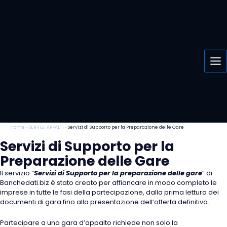
Vai
al
contenuto
Home
»
SERVIZI APPALTI
»
Servizi di Supporto per la Preparazione delle Gare
Servizi di Supporto per la
Preparazione delle Gare
Il servizio “
Servizi di Supporto per la preparazione delle gare
” di
Banchedati.biz è stato creato per affiancare in modo completo le
imprese in tutte le fasi della partecipazione, dalla prima lettura dei
documenti di gara fino alla presentazione dell’offerta definitiva.
Partecipare a una gara d’appalto richiede non solo la