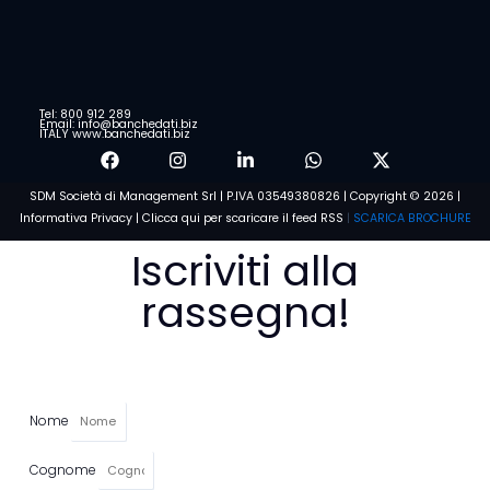
Tel: 800 912 289
Email: info@banchedati.biz
ITALY www.banchedati.biz
SDM Società di Management Srl | P.IVA 03549380826 | Copyright © 2026 |
Informativa Privacy
|
Clicca qui per scaricare il feed RSS
|
SCARICA BROCHURE
Iscriviti alla
rassegna!
Nome
Cognome