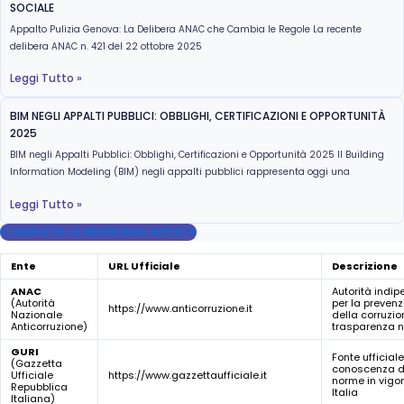
SOCIALE
Appalto Pulizia Genova: La Delibera ANAC che Cambia le Regole La recente
delibera ANAC n. 421 del 22 ottobre 2025
Leggi Tutto »
BIM NEGLI APPALTI PUBBLICI: OBBLIGHI, CERTIFICAZIONI E OPPORTUNITÀ
2025
BIM negli Appalti Pubblici: Obblighi, Certificazioni e Opportunità 2025 Il Building
Information Modeling (BIM) negli appalti pubblici rappresenta oggi una
Leggi Tutto »
COMPLETA LA RASSEGNA APPALTI
Ente
URL Ufficiale
Descrizione
ANAC
Autorità indi
(Autorità
per la preven
https://www.anticorruzione.it
Nazionale
della corruzio
Anticorruzione)
trasparenza n
GURI
Fonte ufficiale
(Gazzetta
conoscenza d
Ufficiale
https://www.gazzettaufficiale.it
norme in vigor
Repubblica
Italia
Italiana)