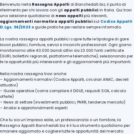
Benvenuto nella
Rassegna Appalti
di Banchedati.biz, il punto di
riferimento per chi lavora con gli
appalti pubblici
in Italia. Qui trovi
una selezione quotidiana di
news appalti
più rilevanti,
aggiornamenti normativa appalti pubblici
sul
Codice Appalti
D.Lgs. 36/2023
e guide pratiche per restare sempre informato.
La nostra rassegna appalti pubblici copre tutte le tipologie di gare:
lavori pubblici, forniture, servizi e incarichi professionali. Ogni giorno
monitoriamo oltre 40.000 bandi attivi da 23.000 fonti certificate
(GURI, bollettini regionali, piattaforme telematiche), selezionando per
te le opportunità più interessanti e gli aggiornamenti più importanti.
Nella nostra rassegna trovi anche:
– Aggiornamenti normativi (Codice Appalti, circolari ANAC, decreti
attuativi)
– Guide operative (come compilare il DGUE, requisiti SOA, calcolo
offerte)
– News di settore (investimenti pubblici, PNRR, tendenze mercato)
– Analisi e approfondimenti esperti
Che tu sia un’impresa edile, un professionista o un fornitore, la
Rassegna Appalti Banchedati.biz è il tuo strumento quotidiano per
rimanere aggiornato e cogliere tutte le opportunità del mercato