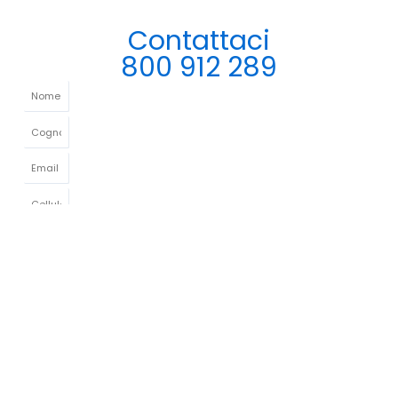
Contattaci
800 912 289
Condizioni e Privacy
Dichiaro di aver preso visione dell'
Informativa sulla privacy
e di
acconsentire al trattamento dei dati personali
INVIA