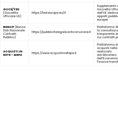
Supplemento 
GUCE/TED
Gazzetta Uffic
(Gazzetta
https://ted.europa.eu/it
dell’UE dedica
Ufficiale UE)
appalti pubbli
europei
BDNCP
(Banca
Piattaforma A
Dati Nazionale
la consultazi
https://pubblicitalegale.anticorruzione.it
Contratti
trasparente de
Pubblici)
sui contratti p
Piattaforma d
acquisti nella
ACQUISTI IN
realizzato
https://www.acquistinretepa.it
RETE – MEPA
dal Ministero
dell’Economia 
Finanze trami