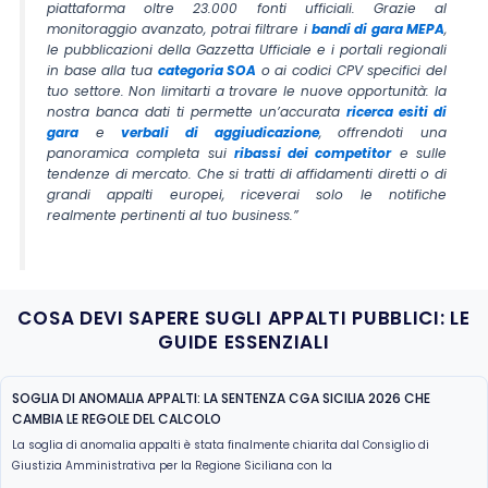
piattaforma oltre 23.000 fonti ufficiali. Grazie al
monitoraggio avanzato, potrai filtrare i
bandi di gara MEPA
,
le pubblicazioni della Gazzetta Ufficiale e i portali regionali
in base alla tua
categoria SOA
o ai codici CPV specifici del
tuo settore. Non limitarti a trovare le nuove opportunità: la
nostra banca dati ti permette un’accurata
ricerca esiti di
gara
e
verbali di aggiudicazione
, offrendoti una
panoramica completa sui
ribassi dei competitor
e sulle
tendenze di mercato. Che si tratti di affidamenti diretti o di
grandi appalti europei, riceverai solo le notifiche
realmente pertinenti al tuo business.”
COSA DEVI SAPERE SUGLI APPALTI PUBBLICI: LE
GUIDE ESSENZIALI
SOGLIA DI ANOMALIA APPALTI: LA SENTENZA CGA SICILIA 2026 CHE
CAMBIA LE REGOLE DEL CALCOLO
La soglia di anomalia appalti è stata finalmente chiarita dal Consiglio di
Giustizia Amministrativa per la Regione Siciliana con la