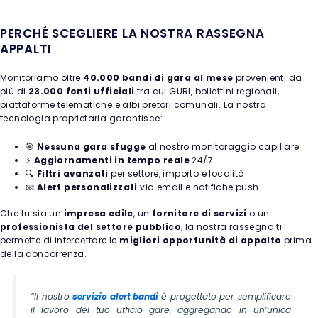
PERCHÉ SCEGLIERE LA NOSTRA RASSEGNA
APPALTI
Monitoriamo oltre
40.000 bandi di gara al mese
provenienti da
più di
23.000 fonti ufficiali
tra cui GURI, bollettini regionali,
piattaforme telematiche e albi pretori comunali. La nostra
tecnologia proprietaria garantisce:
🎯
Nessuna gara sfugge
al nostro monitoraggio capillare
⚡
Aggiornamenti in tempo reale
24/7
🔍
Filtri avanzati
per settore, importo e località
📧
Alert personalizzati
via email e notifiche push
Che tu sia un’
impresa edile
, un
fornitore di servizi
o un
professionista del settore pubblico
, la nostra rassegna ti
permette di intercettare le
migliori opportunità di appalto
prima
della concorrenza.
“Il nostro
servizio alert bandi
è progettato per semplificare
il lavoro del tuo ufficio gare, aggregando in un’unica