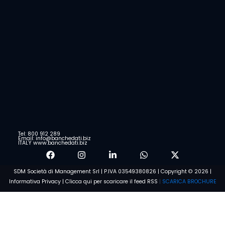
Tel: 800 912 289
Email: info@banchedati.biz
ITALY www.banchedati.biz
SDM Società di Management Srl | P.IVA 03549380826 | Copyright © 2026 |
Informativa Privacy
|
Clicca qui per scaricare il feed RSS
|
SCARICA BROCHURE
Voglio saperne di più