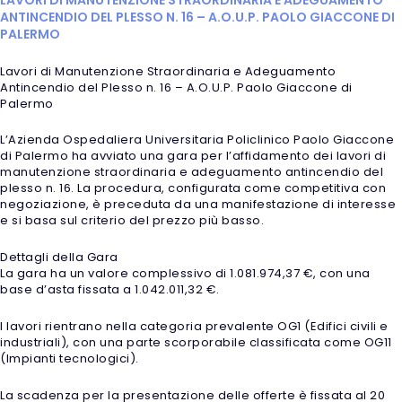
ANTINCENDIO DEL PLESSO N. 16 – A.O.U.P. PAOLO GIACCONE DI
PALERMO
Lavori di Manutenzione Straordinaria e Adeguamento
Antincendio del Plesso n. 16 – A.O.U.P. Paolo Giaccone di
Palermo
L’Azienda Ospedaliera Universitaria Policlinico Paolo Giaccone
di Palermo ha avviato una gara per l’affidamento dei lavori di
manutenzione straordinaria e adeguamento antincendio del
plesso n. 16. La procedura, configurata come competitiva con
negoziazione, è preceduta da una manifestazione di interesse
e si basa sul criterio del prezzo più basso.
Dettagli della Gara
La gara ha un valore complessivo di 1.081.974,37 €, con una
base d’asta fissata a 1.042.011,32 €.
I lavori rientrano nella categoria prevalente OG1 (Edifici civili e
industriali), con una parte scorporabile classificata come OG11
(Impianti tecnologici).
La scadenza per la presentazione delle offerte è fissata al 20