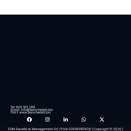
Tel: 800 912 289
Email: info@banchedati.biz
ITALY www.banchedati.biz
SDM Società di Management Srl | P.IVA 03549380826 | Copyright © 2026 |