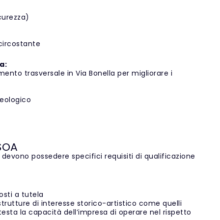
curezza)
circostante
a:
mento trasversale in Via Bonella per migliorare i
heologico
 SOA
devono possedere specifici requisiti di qualificazione
sti a tutela
rutture di interesse storico-artistico come quelli
ttesta la capacità dell’impresa di operare nel rispetto