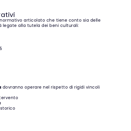
ativi
normativo articolato che tiene conto sia delle
à legate alla tutela dei beni culturali:
5
a
dovranno operare nel rispetto di rigidi vincoli
ntervento
a
 storico