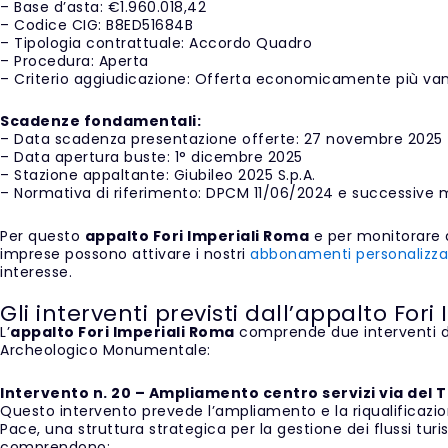
– Base d’asta: €1.960.018,42
– Codice CIG: B8ED51684B
– Tipologia contrattuale: Accordo Quadro
– Procedura: Aperta
– Criterio aggiudicazione: Offerta economicamente più va
Scadenze fondamentali:
– Data scadenza presentazione offerte: 27 novembre 2025
– Data apertura buste: 1° dicembre 2025
– Stazione appaltante: Giubileo 2025 S.p.A.
– Normativa di riferimento: DPCM 11/06/2024 e successive 
Per questo
appalto Fori Imperiali Roma
e per monitorare al
imprese possono attivare i nostri
abbonamenti personalizza
interesse.
Gli interventi previsti dall’appalto For
L’
appalto Fori Imperiali Roma
comprende due interventi di
Archeologico Monumentale:
Intervento n. 20 – Ampliamento centro servizi via del 
Questo intervento prevede l’ampliamento e la riqualificazion
Pace, una struttura strategica per la gestione dei flussi turist
comprendono: