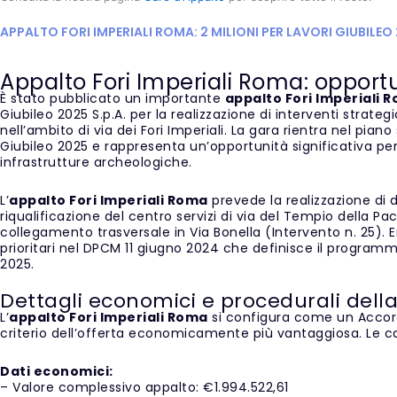
APPALTO FORI IMPERIALI ROMA: 2 MILIONI PER LAVORI GIUBILEO
Appalto Fori Imperiali Roma: opportun
È stato pubblicato un importante
appalto Fori Imperiali 
Giubileo 2025 S.p.A. per la realizzazione di interventi strat
nell’ambito di via dei Fori Imperiali. La gara rientra nel pian
Giubileo 2025 e rappresenta un’opportunità significativa per 
infrastrutture archeologiche.
L’
appalto Fori Imperiali Roma
prevede la realizzazione di
riqualificazione del centro servizi di via del Tempio della Pac
collegamento trasversale in Via Bonella (Intervento n. 25). E
prioritari nel DPCM 11 giugno 2024 che definisce il programma
2025.
Dettagli economici e procedurali dell
L’
appalto Fori Imperiali Roma
si configura come un Accor
criterio dell’offerta economicamente più vantaggiosa. Le c
Dati economici:
– Valore complessivo appalto: €1.994.522,61