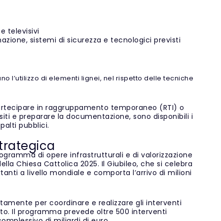
e televisivi
inazione, sistemi di sicurezza e tecnologici previsti
o l’utilizzo di elementi lignei, nel rispetto delle tecniche
partecipare in raggruppamento temporaneo (RTI) o
isiti e preparare la documentazione, sono disponibili i
palti pubblici.
trategica
ogramma di opere infrastrutturali e di valorizzazione
ella Chiesa Cattolica 2025. Il Giubileo, che si celebra
tanti a livello mondiale e comporta l’arrivo di milioni
tamente per coordinare e realizzare gli interventi
anto. Il programma prevede oltre 500 interventi
complessivo di miliardi di euro.