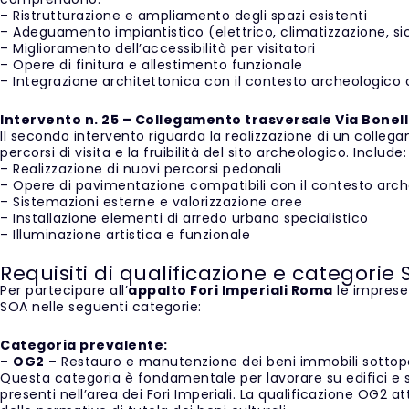
– Ristrutturazione e ampliamento degli spazi esistenti
– Adeguamento impiantistico (elettrico, climatizzazione, si
– Miglioramento dell’accessibilità per visitatori
– Opere di finitura e allestimento funzionale
– Integrazione architettonica con il contesto archeologico 
Intervento n. 25 – Collegamento trasversale Via Bonell
Il secondo intervento riguarda la realizzazione di un collega
percorsi di visita e la fruibilità del sito archeologico. Include:
– Realizzazione di nuovi percorsi pedonali
– Opere di pavimentazione compatibili con il contesto arc
– Sistemazioni esterne e valorizzazione aree
– Installazione elementi di arredo urbano specialistico
– Illuminazione artistica e funzionale
Requisiti di qualificazione e categorie
Per partecipare all’
appalto Fori Imperiali Roma
le imprese 
SOA nelle seguenti categorie:
Categoria prevalente:
–
OG2
– Restauro e manutenzione dei beni immobili sottopo
Questa categoria è fondamentale per lavorare su edifici e st
presenti nell’area dei Fori Imperiali. La qualificazione OG2 a