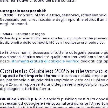
delle normative di tutela dei beni culturali.
Categorie scorporabili:
–
OS30
– Impianti interni elettrici, telefonici, radiotelefonici 
Necessaria per la realizzazione degli impianti elettrici, illum
negli interventi.
–
OS32
– Strutture in legno
Richiesta per eventuali opere strutturali o di finitura che prevedan
tradizionali e della compatibilità con il contesto archeologico.
Le imprese non in possesso di tutte le categorie possono 
avvalendosi di altre società qualificate. Per verificare i requ
nostri
strumenti gratuiti di calcolo e verifica
dedicati agli ap
Contesto Giubileo 2025 e rilevanza s
L’
appalto Fori Imperiali Roma
si inserisce nel più ampio pr
del patrimonio culturale della Capitale in vista del Giubileo d
ogni 25 anni, rappresenta uno degli eventi religiosi più impor
di pellegrini e turisti a Roma.
Giubileo 2025 S.p.A.
è la società pubblica costituita apposi
necessari ad accogliere i visitatori attesi durante l’Anno S
distribuiti su tutto il territorio romano, per un investimento 