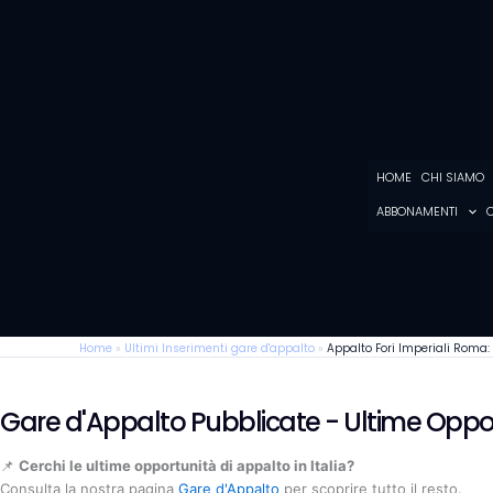
Vai
al
contenuto
HOME
CHI SIAMO
ABBONAMENTI
C
Home
»
Ultimi Inserimenti gare d'appalto
»
Appalto Fori Imperiali Roma: 
Gare d'Appalto Pubblicate - Ultime Oppo
📌
Cerchi le ultime opportunità di appalto in Italia?
Consulta la nostra pagina
Gare d'Appalto
per scoprire tutto il resto.