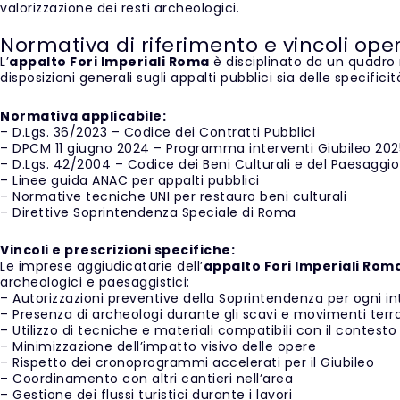
valorizzazione dei resti archeologici.
Normativa di riferimento e vincoli oper
L’
appalto Fori Imperiali Roma
è disciplinato da un quadro 
disposizioni generali sugli appalti pubblici sia delle specificit
Normativa applicabile:
– D.Lgs. 36/2023 – Codice dei Contratti Pubblici
– DPCM 11 giugno 2024 – Programma interventi Giubileo 202
– D.Lgs. 42/2004 – Codice dei Beni Culturali e del Paesaggio
– Linee guida ANAC per appalti pubblici
– Normative tecniche UNI per restauro beni culturali
– Direttive Soprintendenza Speciale di Roma
Vincoli e prescrizioni specifiche:
Le imprese aggiudicatarie dell’
appalto Fori Imperiali Rom
archeologici e paesaggistici:
– Autorizzazioni preventive della Soprintendenza per ogni i
– Presenza di archeologi durante gli scavi e movimenti terr
– Utilizzo di tecniche e materiali compatibili con il contesto
– Minimizzazione dell’impatto visivo delle opere
– Rispetto dei cronoprogrammi accelerati per il Giubileo
– Coordinamento con altri cantieri nell’area
– Gestione dei flussi turistici durante i lavori