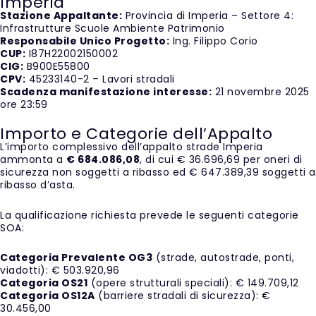
Imperia
Stazione Appaltante:
Provincia di Imperia – Settore 4:
Infrastrutture Scuole Ambiente Patrimonio
Responsabile Unico Progetto:
Ing. Filippo Corio
CUP:
I87H22002150002
CIG:
B900E55800
CPV:
45233140-2 – Lavori stradali
Scadenza manifestazione interesse:
21 novembre 2025
ore 23:59
Importo e Categorie dell’Appalto
L’importo complessivo dell’appalto strade Imperia
ammonta a
€ 684.086,08
, di cui € 36.696,69 per oneri di
sicurezza non soggetti a ribasso ed € 647.389,39 soggetti a
ribasso d’asta.
La qualificazione richiesta prevede le seguenti categorie
SOA:
Categoria Prevalente OG3
(strade, autostrade, ponti,
viadotti): € 503.920,96
Categoria OS21
(opere strutturali speciali): € 149.709,12
Categoria OS12A
(barriere stradali di sicurezza): €
30.456,00