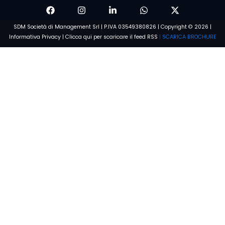
SDM Società di Management Srl | P.IVA 03549380826 | Copyright © 2026 |
Informativa Privacy
|
Clicca qui per scaricare il feed RSS
|
SCARICA BROCHURE
Voglio saperne di più
Condizioni e Privacy
Dichiaro di aver preso visione dell'
Informativa sulla privacy
e di
acconsentire al trattamento dei dati personali
CONFERMA