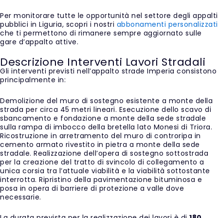
Per monitorare tutte le opportunità nel settore degli appalti
pubblici in Liguria, scopri i nostri
abbonamenti personalizzati
che ti permettono di rimanere sempre aggiornato sulle
gare d’appalto attive.
Descrizione Interventi Lavori Stradali
Gli interventi previsti nell’appalto strade Imperia consistono
principalmente in:
Demolizione del muro di sostegno esistente a monte della
strada per circa 45 metri lineari. Esecuzione dello scavo di
sbancamento e fondazione a monte della sede stradale
sulla rampa di imbocco della bretella lato Monesi di Triora.
Ricostruzione in arretramento del muro di controripa in
cemento armato rivestito in pietra a monte della sede
stradale. Realizzazione dell’opera di sostegno sottostrada
per la creazione del tratto di svincolo di collegamento a
unica corsia tra l’attuale viabilità e la viabilità sottostante
interrotta. Ripristino della pavimentazione bituminosa e
posa in opera di barriere di protezione a valle dove
necessarie.
La durata prevista per la realizzazione dei lavori è di
180