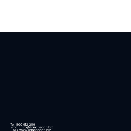
Tel: 800 912 289
Email: info@banchedati.biz
ITALY www.banchedati.biz