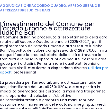
AGGIUDICAZIONE ACCORDO QUADRO: ARREDO URBANO E
ATTREZZATURE LUDICHE BARI
L’investimento del Comune per
l’arredo urbano e attrezzature
ludiche Bari
Il Comune di Bari ha proceduto all’espletamento della gara
relativa all’Accordo Quadro triennale (2025-2027) per il
miglioramento dell’arredo urbano e attrezzature ludiche
Bari. L’appalto, del valore complessivo di € 289.170,00, mira
a riqualificare le aree pubbliche della città attraverso la
fornitura e la posa in opera di nuove sedute, cestini e aree
gioco per i cittadini. Per analizzare i capitolati tecnici di
forniture simili, mettiamo a disposizione diverse
utilities per
appalti
professionali.
La procedura per l’arredo urbano e attrezzature ludiche
Bari, identificata dal CIG B9750F6204, è stata gestita in
modalità telematica assicurando la massima trasparenza
nelle operazioni di selezione. L’obiettivo
dell’amministrazione è garantire una manutenzione
costante e un incremento delle dotazioni negli spazi verdi,
puntando sulla qualità dell’arredo urbano e attrezzature