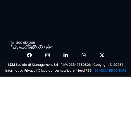
Tel: 800 912 289
Email: info@banchedati.biz
ITALY www.banchedati.biz
SDM Società di Management Srl | P.IVA 03549380826 | Copyright © 2026 |
Informativa Privacy
|
Clicca qui per scaricare il feed RSS
|
SCARICA BROCHURE
Voglio saperne di più