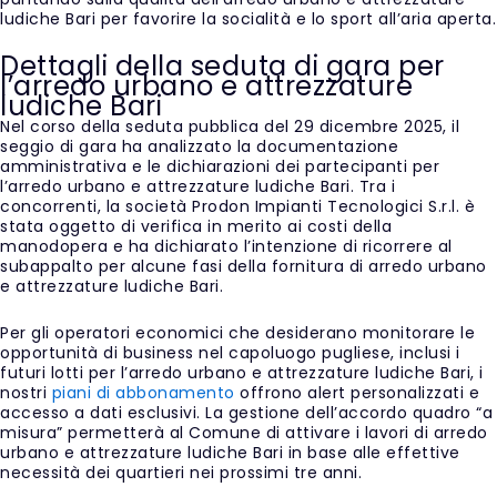
ludiche Bari per favorire la socialità e lo sport all’aria aperta.
Dettagli della seduta di gara per
l’arredo urbano e attrezzature
ludiche Bari
Nel corso della seduta pubblica del 29 dicembre 2025, il
seggio di gara ha analizzato la documentazione
amministrativa e le dichiarazioni dei partecipanti per
l’arredo urbano e attrezzature ludiche Bari. Tra i
concorrenti, la società Prodon Impianti Tecnologici S.r.l. è
stata oggetto di verifica in merito ai costi della
manodopera e ha dichiarato l’intenzione di ricorrere al
subappalto per alcune fasi della fornitura di arredo urbano
e attrezzature ludiche Bari.
Per gli operatori economici che desiderano monitorare le
opportunità di business nel capoluogo pugliese, inclusi i
futuri lotti per l’arredo urbano e attrezzature ludiche Bari, i
nostri
piani di abbonamento
offrono alert personalizzati e
accesso a dati esclusivi. La gestione dell’accordo quadro “a
misura” permetterà al Comune di attivare i lavori di arredo
urbano e attrezzature ludiche Bari in base alle effettive
necessità dei quartieri nei prossimi tre anni.