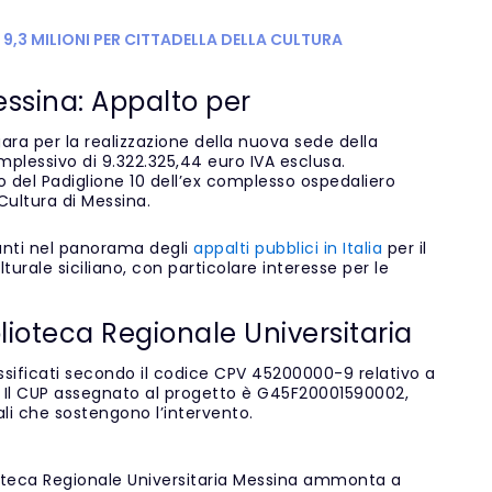
9,3 MILIONI PER CITTADELLA DELLA CULTURA
essina: Appalto per
ara per la realizzazione della nuova sede della
mplessivo di 9.322.325,44 euro IVA esclusa.
o del Padiglione 10 dell’ex complesso ospedaliero
Cultura di Messina.
anti nel panorama degli
appalti pubblici in Italia
per il
turale siciliano, con particolare interesse per le
blioteca Regionale Universitaria
assificati secondo il codice CPV 45200000-9 relativo a
e. Il CUP assegnato al progetto è G45F20001590002,
li che sostengono l’intervento.
lioteca Regionale Universitaria Messina ammonta a