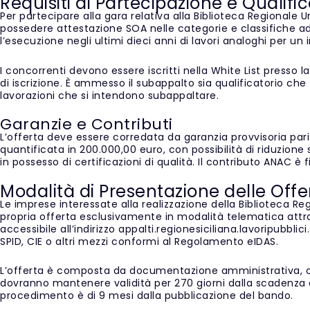
Requisiti di Partecipazione e Qualifi
Per partecipare alla gara relativa alla Biblioteca Regionale 
possedere attestazione SOA nelle categorie e classifiche ade
l’esecuzione negli ultimi dieci anni di lavori analoghi per u
I concorrenti devono essere iscritti nella White List pres
di iscrizione. È ammesso il subappalto sia qualificatorio che
lavorazioni che si intendono subappaltare.
Garanzie e Contributi
L’offerta deve essere corredata da garanzia provvisoria pari
quantificata in 200.000,00 euro, con possibilità di riduzion
in possesso di certificazioni di qualità. Il contributo ANAC è 
Modalità di Presentazione delle Offe
Le imprese interessate alla realizzazione della Biblioteca R
propria offerta esclusivamente in modalità telematica attra
accessibile all’indirizzo appalti.regionesiciliana.lavoripubblic
SPID, CIE o altri mezzi conformi al Regolamento eIDAS.
L’offerta è composta da documentazione amministrativa, of
dovranno mantenere validità per 270 giorni dalla scadenza d
procedimento è di 9 mesi dalla pubblicazione del bando.