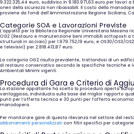
9.322.325,44 euro, suddiviso in 9.183.971,63 euro per lavori a
oneri della sicurezza non ribassabili. Il costo della manodop
proviene da fondi dell’Amministrazione Regione Siciliana, Ca
Categorie SOA e Lavorazioni Previste
L’appalto per la Biblioteca Regionale Universitaria Messina ri
OG2 (Restauro e manutenzione beni immobili sottoposti a 
strutturali in acciaio) per 1.979.752,19 euro, e OS30/OS3/OS28 
e televisivi) per 2.818.413,87 euro.
La categoria OG2 risulta prevalente, trattandosi di un edific
di restauro conservativo secondo le specifiche tecniche e le
Ambientali Minimi vigenti.
Procedura di Gara e Criterio di Aggi
La stazione appaltante ha scelto la procedura aperta euro
vantaggiosa, individuata sulla base del miglior rapporto qual
punti per l’offerta tecnica e 30 punti per l’offerta economic
manodopera.
Per monitorare gare di questa rilevanza nel settore del restau
abbonamenti personalizzati
con filtri specifici per categor