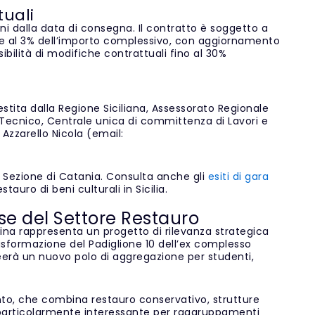
tuali
orni dalla data di consegna. Il contratto è soggetto a
ore al 3% dell’importo complessivo, con aggiornamento
ibilità di modifiche contrattuali fino al 30%
estita dalla Regione Siciliana, Assessorato Regionale
e Tecnico, Centrale unica di committenza di Lavori e
 Azzarello Nicola (email:
a, Sezione di Catania. Consulta anche gli
esiti di gara
tauro di beni culturali in Sicilia.
se del Settore Restauro
ssina rappresenta un progetto di rilevanza strategica
trasformazione del Padiglione 10 dell’ex complesso
reerà un nuovo polo di aggregazione per studenti,
ento, che combina restauro conservativo, strutture
particolarmente interessante per raggruppamenti