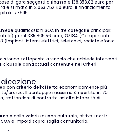
 base di gara soggetti a ribasso e 138.353,82 euro per
era è stimato in 2.053.752,40 euro. Il finanziamento
pitolo 776115.
chiede qualificazioni SOA in tre categorie principali:
tutela) per 4.385.805,56 euro, OS18A (Componenti
(Impianti interni elettrici, telefonici, radiotelefonici
io storico sottoposto a vincolo che richiede interventi
 clausole contrattuali contenute nei Criteri
udicazione
pea con criterio dell’offerta economicamente più
ità/prezzo. Il punteggio massimo è ripartito in 70
a, trattandosi di contratto ad alta intensità di
ro e della valorizzazione culturale, attiva i nostri
ie SOA e importi sopra soglia comunitaria.