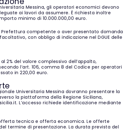
cazione
Universitaria Messina, gli operatori economici devono
guate ai lavori da assumere. È richiesta inoltre
n importo minimo di 10.000.000,00 euro.
so la Prefettura competente o aver presentato domanda
 facoltativo, con obbligo di indicazione nel DGUE delle
 al 2% del valore complessivo dell’appalto,
e secondo l’art. 106, comma 8 del Codice per operatori
fissato in 220,00 euro.
rte
egionale Universitaria Messina dovranno presentare la
verso la piattaforma della Regione Siciliana,
i.sicilia.it. L’accesso richiede identificazione mediante
ferta tecnica e offerta economica. Le offerte
el termine di presentazione. La durata prevista del