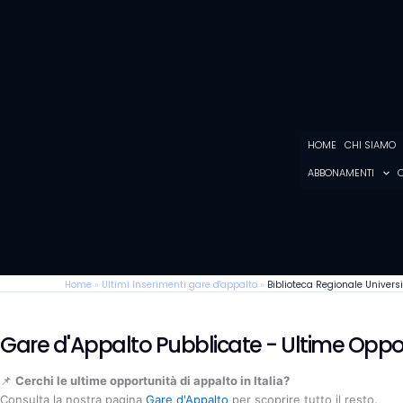
Vai
al
contenuto
HOME
CHI SIAMO
ABBONAMENTI
C
Home
»
Ultimi Inserimenti gare d'appalto
»
Biblioteca Regionale Universi
Gare d'Appalto Pubblicate - Ultime Oppo
📌
Cerchi le ultime opportunità di appalto in Italia?
Consulta la nostra pagina
Gare d'Appalto
per scoprire tutto il resto.