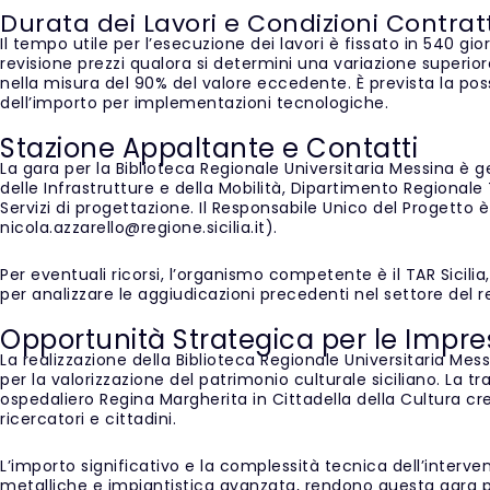
Durata dei Lavori e Condizioni Contrat
Il tempo utile per l’esecuzione dei lavori è fissato in 540 gi
revisione prezzi qualora si determini una variazione superi
nella misura del 90% del valore eccedente. È prevista la poss
dell’importo per implementazioni tecnologiche.
Stazione Appaltante e Contatti
La gara per la Biblioteca Regionale Universitaria Messina è g
delle Infrastrutture e della Mobilità, Dipartimento Regional
Servizi di progettazione. Il Responsabile Unico del Progetto è
nicola.azzarello@regione.sicilia.it).
Per eventuali ricorsi, l’organismo competente è il TAR Sicili
per analizzare le aggiudicazioni precedenti nel settore del res
Opportunità Strategica per le Impre
La realizzazione della Biblioteca Regionale Universitaria Me
per la valorizzazione del patrimonio culturale siciliano. La 
ospedaliero Regina Margherita in Cittadella della Cultura c
ricercatori e cittadini.
L’importo significativo e la complessità tecnica dell’interv
metalliche e impiantistica avanzata, rendono questa gara 