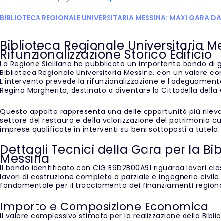
BIBLIOTECA REGIONALE UNIVERSITARIA MESSINA: MAXI GARA DA 
Biblioteca Regionale Universitaria M
Rifunzionalizzazione Storico Edificio
La Regione Siciliana ha pubblicato un importante bando di g
Biblioteca Regionale Universitaria Messina, con un valore co
L’intervento prevede la rifunzionalizzazione e l’adeguament
Regina Margherita, destinato a diventare la Cittadella della 
Questo appalto rappresenta una delle opportunità più rilev
settore del restauro e della valorizzazione del patrimonio cul
imprese qualificate in interventi su beni sottoposti a tutela.
Dettagli Tecnici della Gara per la Bi
Messina
Il bando identificato con CIG B9D2B00A91 riguarda lavori cl
lavori di costruzione completa o parziale e ingegneria civil
fondamentale per il tracciamento dei finanziamenti regiona
Importo e Composizione Economica
Il valore complessivo stimato per la realizzazione della Bib