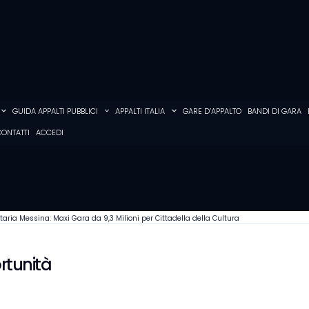
GUIDA APPALTI PUBBLICI
APPALTI ITALIA
GARE D’APPALTO
BANDI DI GARA
ONTATTI
ACCEDI
taria Messina: Maxi Gara da 9,3 Milioni per Cittadella della Cultura
rtunità