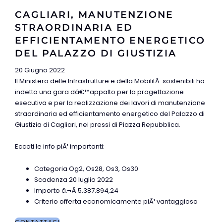
CAGLIARI, MANUTENZIONE
STRAORDINARIA ED
EFFICIENTAMENTO ENERGETICO
DEL PALAZZO DI GIUSTIZIA
20 Giugno 2022
Il Ministero delle Infrastrutture e della MobilitÃ sostenibili ha
indetto una gara dâ€™appalto per la progettazione
esecutiva e per la realizzazione dei lavori di manutenzione
straordinaria ed efficientamento energetico del Palazzo di
Giustizia di Cagliari, nei pressi di Piazza Repubblica.
Eccoti le info piÃ¹ importanti:
Categoria Og2, Os28, Os3, Os30
Scadenza 20 luglio 2022
Importo â‚¬Â 5.387.894,24
Criterio offerta economicamente piÃ¹ vantaggiosa
CONTATTACI