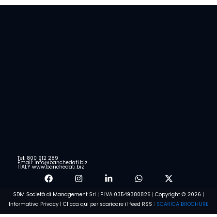
Tel: 800 912 289
Email: info@banchedati.biz
ITALY www.banchedati.biz
SDM Società di Management Srl | P.IVA 03549380826 | Copyright © 2026 |
Informativa Privacy
|
Clicca qui per scaricare il feed RSS
|
SCARICA BROCHURE