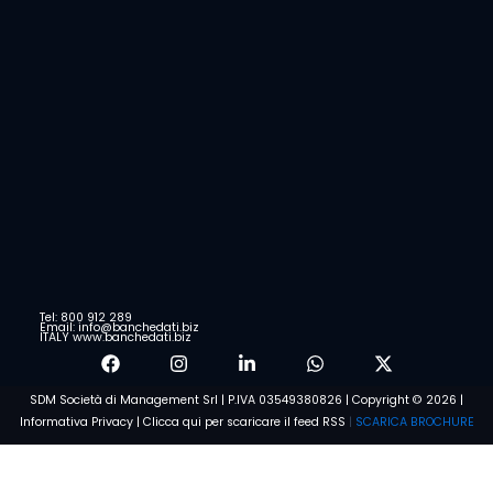
Tel: 800 912 289
Email: info@banchedati.biz
ITALY www.banchedati.biz
SDM Società di Management Srl | P.IVA 03549380826 | Copyright © 2026 |
Informativa Privacy
|
Clicca qui per scaricare il feed RSS
|
SCARICA BROCHURE
Voglio saperne di più