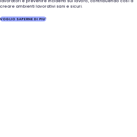
lavoratori e prevenire incidenti sul lavoro, contribuendo così a
creare ambienti lavorativi sani e sicuri.
VOGLIO SAPERNE DI PIU'