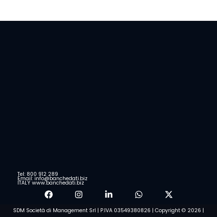
Tel: 800 912 289
Email: info@banchedati.biz
ITALY www.banchedati.biz
SDM Società di Management Srl | P.IVA 03549380826 | Copyright © 2026 |