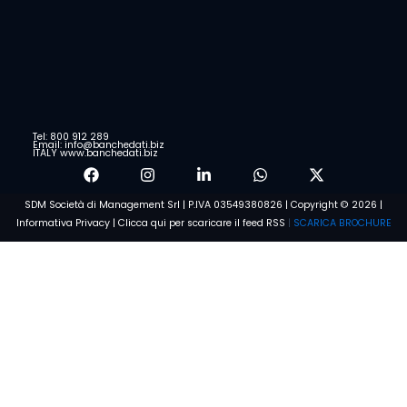
Tel: 800 912 289
Email: info@banchedati.biz
ITALY www.banchedati.biz
SDM Società di Management Srl | P.IVA 03549380826 | Copyright © 2026 |
Informativa Privacy
|
Clicca qui per scaricare il feed RSS
|
SCARICA BROCHURE
Voglio saperne di più