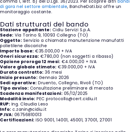
comma 1, lett. b) del D.Lgs. 36/2023. Per scoprire altri
bandi
di gara nel settore ambientale
, BancheDati.biz offre un
monitoraggio costante.
Dati strutturati del bando
Stazione appaltante:
Cidiu Servizi S.p.A.
Sede:
Via Torino 9, 10093 Collegno (TO)
Oggetto:
Servizio a chiamata manutenzione manufatti
polietilene discariche
Importo base:
€35.000,00 + IVA
Oneri sicurezza:
€780,00 (non soggetti a ribasso)
Opzione proroga 12 mesi:
€4.000,00 + IVA
Valore globale stimato:
€39.000,00 + IVA
Durata contratto:
36 mesi
Inizio presunto:
Gennaio 2026
Sedi operative:
Druento, Collegno, Rivoli (TO)
Tipo avviso:
Consultazione preliminare di mercato
Scadenza manifestazioni:
05/12/2025
Modalità invio:
PEC protocollo@cert.cidiu.it
RUP:
Ing. Claudia Leso
Info:
c.zanin@cidiu.it
P.IVA:
06756810013
Certificazioni:
ISO 9001, 14001, 45001, 37001, 27001