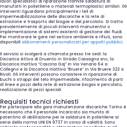
lavori specialistici di riparazione tramite saldatura di
manufatti in polietilene o materiali termoplastici similari. Gli
interventi riguardano principalmente i teli di
impermeabilizzazione delle discariche e la rete di
estrazione e trasporto del biogas e del percolato. Si tratta
prevalentemente di piccoli interventi manutentivi o
implementazione di sistemi esistenti di gestione dei fluidi.
Per monitorare le gare nel settore ambiente e rifiuti, sono
disponibili
abbonamenti personalizzati per appalti pubblici
.
Il servizio si svolgerà a chiamata presso tre sedi: la
Discarica Attiva di Druento in Strada Cassagna snc, la
Discarica Inattiva “Cascina Gaj” in Via Venaria 64 a
Collegno e la Discarica Inattiva “Bruere” in Via Bruere 323 a
Rivoli. Gli interventi possono consistere in riparazione di
buchi o strappi del telo impermeabile, rifacimento di parti
di linee e pozzi della rete di estrazione biogas e percolato,
realizzazione di pezzi speciali.
Requisiti tecnici richiesti
Per partecipare alla gara manutenzione discariche Torino è
necessario che il personale incaricato sia munito di
patentino di abilitazione per le saldature in polietilene ai
sensi della norma UNI EN 9737 in corso di validità. Sono