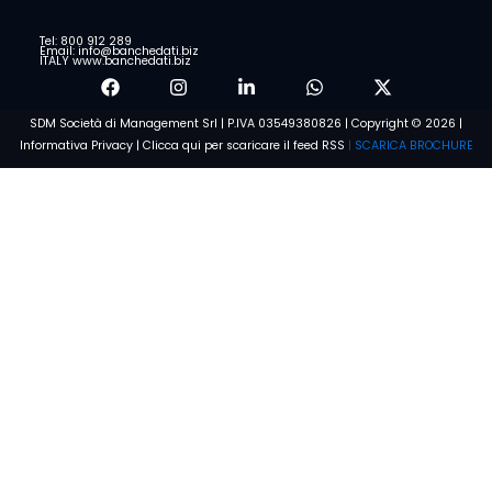
Tel: 800 912 289
Email: info@banchedati.biz
ITALY www.banchedati.biz
SDM Società di Management Srl | P.IVA 03549380826 | Copyright © 2026 |
Informativa Privacy
|
Clicca qui per scaricare il feed RSS
|
SCARICA BROCHURE
Voglio saperne di più
Condizioni e Privacy
Dichiaro di aver preso visione dell'
Informativa sulla privacy
e di