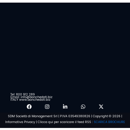
Tel: 800 912 289
Email: info@banchedati.biz
ITALY www.banchedati.biz
SDM Società di Management Srl | P.IVA 03549380826 | Copyright © 2026 |
Informativa Privacy
|
Clicca qui per scaricare il feed RSS
|
SCARICA BROCHURE