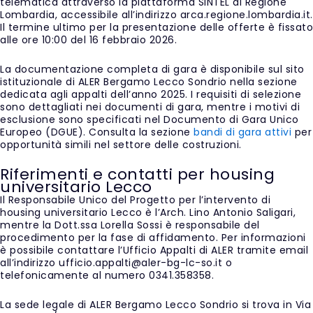
telematica attraverso la piattaforma SINTEL di Regione
Lombardia, accessibile all’indirizzo arca.regione.lombardia.it.
Il termine ultimo per la presentazione delle offerte è fissato
alle ore 10:00 del 16 febbraio 2026.
La documentazione completa di gara è disponibile sul sito
istituzionale di ALER Bergamo Lecco Sondrio nella sezione
dedicata agli appalti dell’anno 2025. I requisiti di selezione
sono dettagliati nei documenti di gara, mentre i motivi di
esclusione sono specificati nel Documento di Gara Unico
Europeo (DGUE). Consulta la sezione
bandi di gara attivi
per
opportunità simili nel settore delle costruzioni.
Riferimenti e contatti per housing
universitario Lecco
Il Responsabile Unico del Progetto per l’intervento di
housing universitario Lecco è l’Arch. Lino Antonio Saligari,
mentre la Dott.ssa Lorella Sossi è responsabile del
procedimento per la fase di affidamento. Per informazioni
è possibile contattare l’Ufficio Appalti di ALER tramite email
all’indirizzo ufficio.appalti@aler-bg-lc-so.it o
telefonicamente al numero 0341.358358.
La sede legale di ALER Bergamo Lecco Sondrio si trova in Via