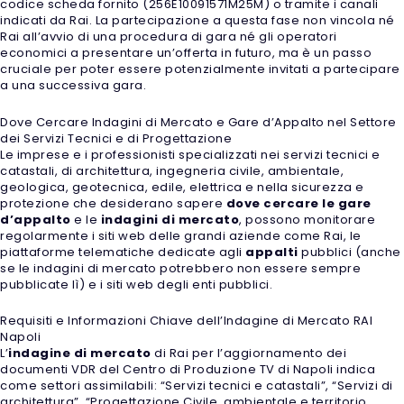
codice scheda fornito (256E10091571M25M) o tramite i canali
indicati da Rai. La partecipazione a questa fase non vincola né
Rai all’avvio di una procedura di gara né gli operatori
economici a presentare un’offerta in futuro, ma è un passo
cruciale per poter essere potenzialmente invitati a partecipare
a una successiva gara.
Dove Cercare Indagini di Mercato e Gare d’Appalto nel Settore
dei Servizi Tecnici e di Progettazione
Le imprese e i professionisti specializzati nei servizi tecnici e
catastali, di architettura, ingegneria civile, ambientale,
geologica, geotecnica, edile, elettrica e nella sicurezza e
protezione che desiderano sapere
dove cercare le gare
d’appalto
e le
indagini di mercato
, possono monitorare
regolarmente i siti web delle grandi aziende come Rai, le
piattaforme telematiche dedicate agli
appalti
pubblici (anche
se le indagini di mercato potrebbero non essere sempre
pubblicate lì) e i siti web degli enti pubblici.
Requisiti e Informazioni Chiave dell’Indagine di Mercato RAI
Napoli
L’
indagine di mercato
di Rai per l’aggiornamento dei
documenti VDR del Centro di Produzione TV di Napoli indica
come settori assimilabili: “Servizi tecnici e catastali”, “Servizi di
architettura”, “Progettazione Civile, ambientale e territorio,