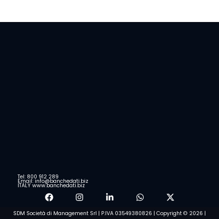
Tel: 800 912 289
Email: info@banchedati.biz
ITALY www.banchedati.biz
SDM Società di Management Srl | P.IVA 03549380826 | Copyright © 2026 |