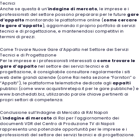
Tecnici
Anche se questa è un’
indagine di mercato
, le imprese e i
professionisti del settore possono prepararsi per le future
gare
d’appalto
monitorando le piattaforme online (
come cercare
le gare d’appalto
), aggiornando il proprio portfolio di servizi
tecnici e di progettazione, e mantenendosi competitivi in
termini di prezzi.
Come Trovare Nuove Gare d’Appalto nel Settore dei Servizi
Tecnici e di Progettazione
Per le imprese e i professionisti interessati a
come trovare le
gare d’appalto
nel settore dei servizi tecnici e di
progettazione, è consigliabile consultare regolarmente i siti
web delle grandi aziende (come Rai nella sezione “Fornitori” o
“Appalti”), le piattaforme telematiche dedicate agli
appalti
pubblici (come www.acquistinretepa.it per le gare pubbliche) e
www.banchedati.biz, utilizzando parole chiave pertinenti ai
propri settori di competenza.
Conclusione sull’Indagine di Mercato di RAI Napoli
L’
indagine di mercato
di Rai per l’aggiornamento dei
documenti VDR del Centro di Produzione TV di Napoli
rappresenta una potenziale opportunità per le imprese e i
professionisti del settore dei servizi tecnici e di progettazione.