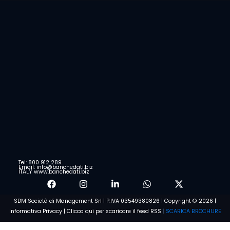
Tel: 800 912 289
Email: info@banchedati.biz
ITALY www.banchedati.biz
SDM Società di Management Srl | P.IVA 03549380826 | Copyright © 2026 |
Informativa Privacy
|
Clicca qui per scaricare il feed RSS
|
SCARICA BROCHURE