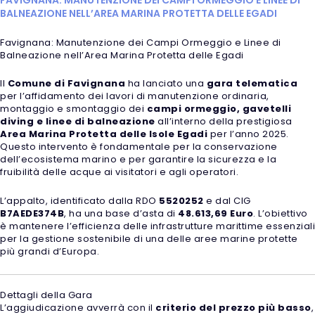
BALNEAZIONE NELL’AREA MARINA PROTETTA DELLE EGADI
Favignana: Manutenzione dei Campi Ormeggio e Linee di
Balneazione nell’Area Marina Protetta delle Egadi
Il
Comune di Favignana
ha lanciato una
gara telematica
per l’affidamento dei lavori di manutenzione ordinaria,
montaggio e smontaggio dei
campi ormeggio, gavetelli
diving e linee di balneazione
all’interno della prestigiosa
Area Marina Protetta delle Isole Egadi
per l’anno 2025.
Questo intervento è fondamentale per la conservazione
dell’ecosistema marino e per garantire la sicurezza e la
fruibilità delle acque ai visitatori e agli operatori.
L’appalto, identificato dalla RDO
5520252
e dal CIG
B7AEDE374B
, ha una base d’asta di
48.613,69 Euro
. L’obiettivo
è mantenere l’efficienza delle infrastrutture marittime essenziali
per la gestione sostenibile di una delle aree marine protette
più grandi d’Europa.
Dettagli della Gara
L’aggiudicazione avverrà con il
criterio del prezzo più basso
,