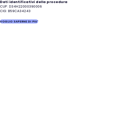
Dati identificativi della procedura
CUP: D34H22000390006
CIG: B59CA34243
VOGLIO SAPERNE DI PIU'