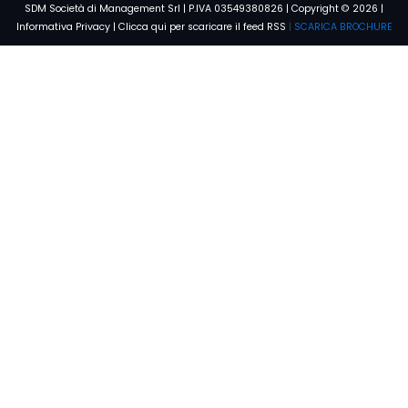
SDM Società di Management Srl | P.IVA 03549380826 | Copyright © 2026 |
Informativa Privacy
|
Clicca qui per scaricare il feed RSS
|
SCARICA BROCHURE
Voglio saperne di più
Condizioni e Privacy
Dichiaro di aver preso visione dell'
Informativa sulla privacy
e di
acconsentire al trattamento dei dati personali
CONFERMA