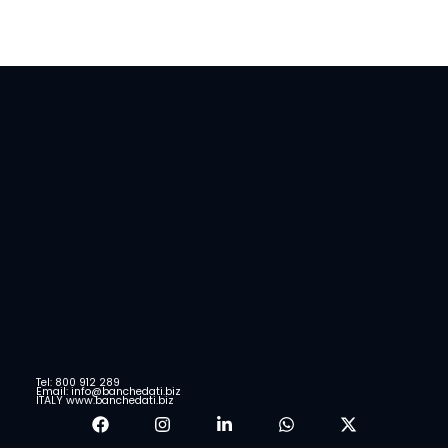
Tel: 800 912 289
Email: info@banchedati.biz
ITALY www.banchedati.biz