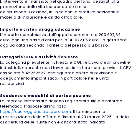
L’intervento è finanziato nel quadro dei fondi destinati alla
promozione della vita indipendente e alla
deistituzionalizzazione, in linea con le direttive nazionali in
materia di inclusione e diritto all’abitare.
Importo e criteri di aggiudicazione
L’importo complessivo dell’appalto ammonta a 203.607,64
euro, con una base d’asta pari a 141.072,85 euro. La gara sarà
aggiudicata secondo il criterio del prezzo più basso.
Categorie SOA e attività richieste
La categoria prevalente richiesta è OG1, relativa a edifici civili e
industriali, coerente con i lavori di ristrutturazione previsti. Il CPV
associato è 45262522, che riguarda opere di revisione e
adeguamento impiantistico, in particolare nelle unità
residenziali.
Scadenze e modalità di partecipazione
Le imprese interessate devono registrarsi sulla piattaforma
telematica Traspare all’indirizzo
https://cucroggiano.traspare.com
. Il termine per la
presentazione delle offerte è fissato al 23 marzo 2025. La data
di apertura delle buste non è ancora stata indicata.