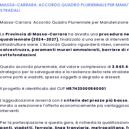
MASSA-CARRARA: ACCORDO QUADRO PLURIENNALE PER MANUTE
STRADALI
Massa-Carrara: Accordo Quadro Pluriennale per Manutenzione Stra
La
Provincia di Massa-Carrara
ha avviato una
procedura n
quadriennale (2024-2027)
, finalizzato a una serie di interven
infrastrutture viarie. L’Accordo Quadro riguarderà rilievi, cens
calcestruzzo, paramenti murari ammalorati, barriere di rit
sottofondazioni
.
Questo accordo pluriennale, dal valore complessivo di
3.643.4
strategico per la salvaguardia e la resilienza della rete stradale p
come ponti e viadotti, spesso soggetti a degrado e dissesti.
Il progetto è identificato dal CUP
H57H23000560001
.
L’aggiudicazione avverrà con il
criterio del prezzo più basso
mirato a selezionare l’offerta economicamente più vantaggiosa c
interventi.
Per la partecipazione a questa gara, è richiesta la qualificazio
ponti, viadotti, ferrovie, linee tranviarie, metropolitane, 