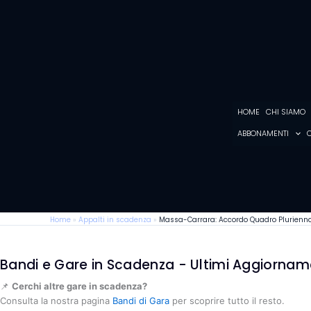
Vai
al
contenuto
HOME
CHI SIAMO
ABBONAMENTI
C
Home
»
Appalti in scadenza
»
Massa-Carrara: Accordo Quadro Pluriennale
Bandi e Gare in Scadenza - Ultimi Aggiornam
📌
Cerchi altre gare in scadenza?
Consulta la nostra pagina
Bandi di Gara
per scoprire tutto il resto.