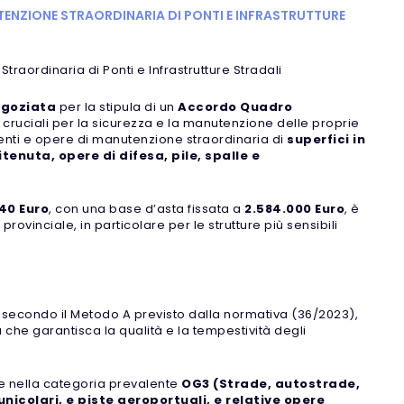
NZIONE STRAORDINARIA DI PONTI E INFRASTRUTTURE
ordinaria di Ponti e Infrastrutture Stradali
egoziata
per la stipula di un
Accordo Quadro
ti cruciali per la sicurezza e la manutenzione delle proprie
imenti e opere di manutenzione straordinaria di
superfici in
enuta, opere di difesa, pile, spalle e
40 Euro
, con una base d’asta fissata a
2.584.000 Euro
, è
rovinciale, in particolare per le strutture più sensibili
, secondo il Metodo A previsto dalla normativa (36/2023),
he garantisca la qualità e la tempestività degli
ne nella categoria prevalente
OG3 (Strade, autostrade,
funicolari, e piste aeroportuali, e relative opere