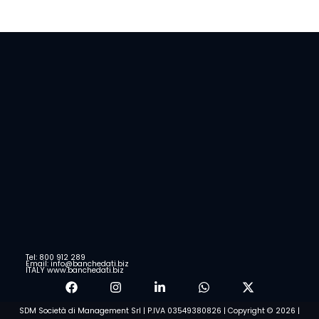
Tel: 800 912 289
Email: info@banchedati.biz
ITALY www.banchedati.biz
SDM Società di Management Srl | P.IVA 03549380826 | Copyright © 2026 |