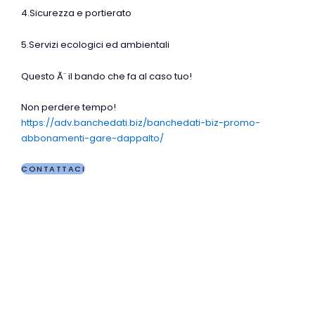
4.Sicurezza e portierato
5.Servizi ecologici ed ambientali
Questo Ã¨ il bando che fa al caso tuo!
Non perdere tempo!
https://adv.banchedati.biz/banchedati-biz-promo-
abbonamenti-gare-dappalto/
CONTATTACI