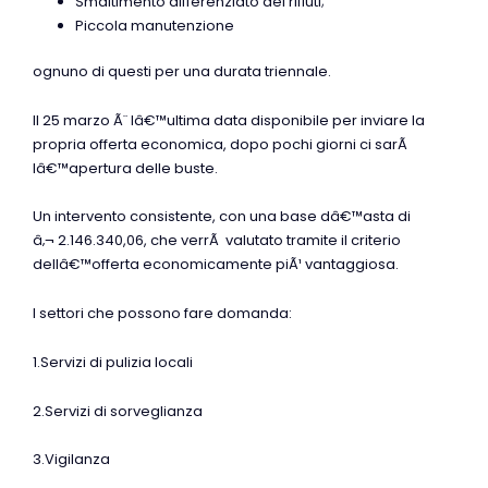
Smaltimento differenziato dei rifiuti;
Piccola manutenzione
ognuno di questi per una durata triennale.
Il 25 marzo Ã¨ lâ€™ultima data disponibile per inviare la
propria offerta economica, dopo pochi giorni ci sarÃ
lâ€™apertura delle buste.
Un intervento consistente, con una base dâ€™asta di
â‚¬ 2.146.340,06, che verrÃ valutato tramite il criterio
dellâ€™offerta economicamente piÃ¹ vantaggiosa.
I settori che possono fare domanda:
1.Servizi di pulizia locali
2.Servizi di sorveglianza
3.Vigilanza