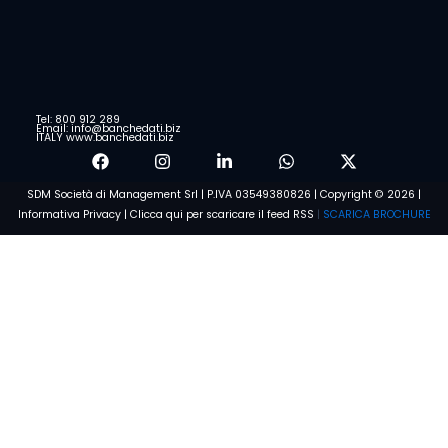
Tel: 800 912 289
Email: info@banchedati.biz
ITALY www.banchedati.biz
SDM Società di Management Srl | P.IVA 03549380826 | Copyright © 2026 |
Informativa Privacy
|
Clicca qui per scaricare il feed RSS
|
SCARICA BROCHURE
Parla subito con un nostro
esperto
Chiamata gratuita
800 912 289