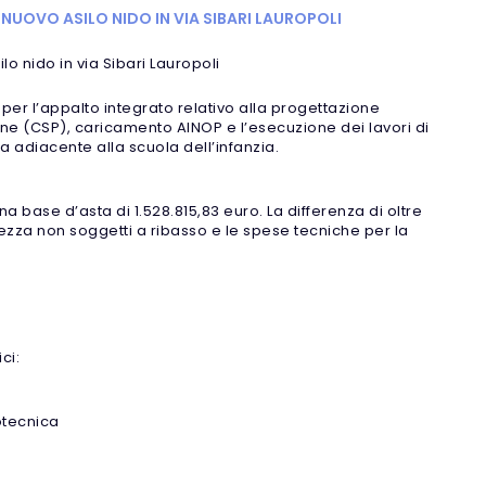
 NUOVO ASILO NIDO IN VIA SIBARI LAUROPOLI
lo nido in via Sibari Lauropoli
er l’appalto integrato relativo alla progettazione
ne (CSP), caricamento AINOP e l’esecuzione dei lavori di
ea adiacente alla scuola dell’infanzia.
a base d’asta di 1.528.815,83 euro. La differenza di oltre
zza non soggetti a ribasso e le spese tecniche per la
ci:
otecnica