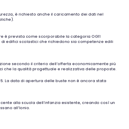
rezza, è richiesto anche il caricamento dei dati nel
liche).
entre è prevista come scorporabile la categoria OG11
 di edifici scolastici che richiedono sia competenze edili
ione secondo il criterio dell’offerta economicamente più
i che la qualità progettuale e realizzativa delle proposte.
5. La data di apertura delle buste non è ancora stata
iacente alla scuola dell’infanzia esistente, creando così un
sano all’Ionio.