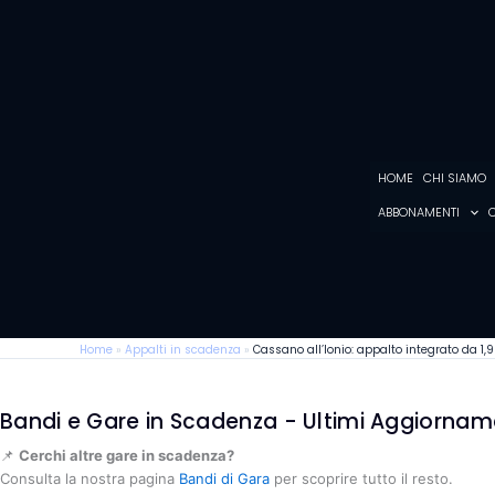
Vai
al
contenuto
HOME
CHI SIAMO
ABBONAMENTI
C
Home
»
Appalti in scadenza
»
Cassano all’Ionio: appalto integrato da 1,9 
Bandi e Gare in Scadenza - Ultimi Aggiornam
📌
Cerchi altre gare in scadenza?
Consulta la nostra pagina
Bandi di Gara
per scoprire tutto il resto.