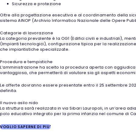
Sicurezza e protezione
Oltre alla progettazione esecutiva e al coordinamento della sicu
sistema AINOP (Archivio Informatico Nazionale delle Opere Pubb
Categorie di lavorazione
La categoria prevalente è la OG1 (Edifici civili e industriali), m
(Impianti tecnologici), configurazione tipica per la realizzazione
che impiantistiche specializzate.
Procedura e tempistiche
L’amministrazione ha scelto la procedura aperta con aggiudicaz
vantaggiosa, che permetterà di valutare sia gli aspetti economic
Le offerte dovranno essere presentate entro il 25 settembre 202
definita.
Il nuovo asilo nido
La struttura sarà realizzata in via Sibari Lauropoli, in un’area ad
polo educativo integrato per la prima infanzia nel comune di Cas
VOGLIO SAPERNE DI PIU'