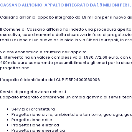
CASSANO ALL’IONIO: APPALTO INTEGRATO DA 1,9 MILIONI PER IL
Cassano all’Ionio: appalto integrato da 1,9 milioni per il nuovo asi
Il Comune di Cassano all’Ionio ha indetto una procedura aperta p
esecutiva, coordinamento della sicurezza in fase di progettazio
realizzazione di un nuovo asilo nido in via Sibari Lauropoli, in ar
Valore economico e struttura dell’appalto
L’intervento ha un valore complessivo di 1.930.772,69 euro, con un
400mila euro comprende presumibilmente gli oneri per la sicure
progettazione.
L’appalto è identificato dal CUP F15E24000180006.
Servizi di progettazione richiesti
L’appalto integrato comprende un’ampia gamma di servizi tecni
Servizi di architettura
Progettazione civile, ambientale e territorio, geologia, ge
Progettazione edile
Progettazione elettrica
Progettazione energetica