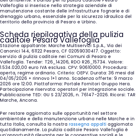
Vallefoglia si inserisce nella strategia aziendale di
manutenzione costante delle infrastrutture fognarie e di
drenaggio urbano, essenziale per la sicurezza idraulica del
territorio della provincia di Pesaro e Urbino.
Scheda riepilogativa della pulizia
caditoie Pesaro Vallefoglia
Stazione appaltante: Marche Multiservizi S.p.A., Via dei
Canonici 144, 61122 Pesaro, CF 02059030417. Oggetto:
servizio di pulizia caditoie nei Comuni di Pesaro e
Vallefoglia. Tender: T26_14206, RDO R26_15734. Valore:
1.534.020,00 euro IVA esclusa. CPV: 90610000. Procedura:
aperta, regime ordinario. Criterio: OEPV. Durata: 36 mesi dal
04/05/2026 + rinnovo 1+1 anno. Scadenza offerte: 9 marzo
2026 ore 12:00. Piattaforma: Portale Fornitori Gruppo Hera.
Partecipazione riservata: operatori per integrazione sociale.
Pubblicazione TED: GU S 23/2026, n. 76147-2026. Ricorsi: TAR
Marche, Ancona.
Per restare aggiornato sulle opportunità nel settore
ambientale e della manutenzione urbana nelle Marche e in
tutta Italia, consulta la nostra
rassegna appalti
aggiornata
quotidianamente. La pulizia caditoie Pesaro Vallefoglia è
un’opportunità rilevante per le cooperative sociali e le