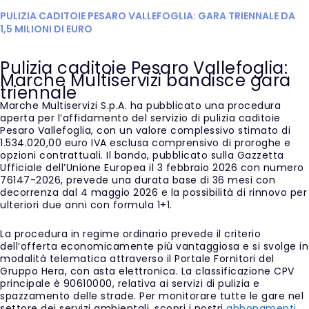
PULIZIA CADITOIE PESARO VALLEFOGLIA: GARA TRIENNALE DA
1,5 MILIONI DI EURO
Pulizia caditoie Pesaro Vallefoglia:
Marche Multiservizi bandisce gara
triennale
Marche Multiservizi S.p.A. ha pubblicato una procedura
aperta per l’affidamento del servizio di pulizia caditoie
Pesaro Vallefoglia, con un valore complessivo stimato di
1.534.020,00 euro IVA esclusa comprensivo di proroghe e
opzioni contrattuali. Il bando, pubblicato sulla Gazzetta
Ufficiale dell’Unione Europea il 3 febbraio 2026 con numero
76147-2026, prevede una durata base di 36 mesi con
decorrenza dal 4 maggio 2026 e la possibilità di rinnovo per
ulteriori due anni con formula 1+1.
La procedura in regime ordinario prevede il criterio
dell’offerta economicamente più vantaggiosa e si svolge in
modalità telematica attraverso il Portale Fornitori del
Gruppo Hera, con asta elettronica. La classificazione CPV
principale è 90610000, relativa ai servizi di pulizia e
spazzamento delle strade. Per monitorare tutte le gare nel
settore dei servizi ambientali, scopri i nostri
abbonamenti