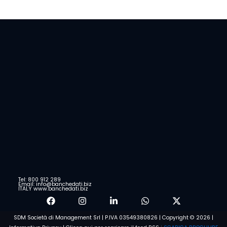
Tel: 800 912 289
Email: info@banchedati.biz
ITALY www.banchedati.biz
SDM Società di Management Srl | P.IVA 03549380826 | Copyright © 2026 |