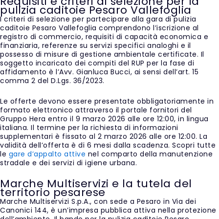
Requisiti e criteri di selezione per la
pulizia caditoie Pesaro Vallefoglia
I criteri di selezione per partecipare alla gara di pulizia
caditoie Pesaro Vallefoglia comprendono l’iscrizione al
registro di commercio, requisiti di capacità economica e
finanziaria, referenze su servizi specifici analoghi e il
possesso di misure di gestione ambientale certificate. Il
soggetto incaricato dei compiti del RUP per la fase di
affidamento è l’Avv. Gianluca Bucci, ai sensi dell’art. 15
comma 2 del D.Lgs. 36/2023.
Le offerte devono essere presentate obbligatoriamente in
formato elettronico attraverso il portale fornitori del
Gruppo Hera entro il 9 marzo 2026 alle ore 12:00, in lingua
italiana. Il termine per la richiesta di informazioni
supplementari è fissato al 2 marzo 2026 alle ore 12:00. La
validità dell’offerta è di 6 mesi dalla scadenza. Scopri tutte
le
gare d’appalto attive
nel comparto della manutenzione
stradale e dei servizi di igiene urbana.
Marche Multiservizi e la tutela del
territorio pesarese
Marche Multiservizi S.p.A., con sede a Pesaro in Via dei
Canonici 144, è un’impresa pubblica attiva nella protezione
dell’ambiente. Il bando per la pulizia caditoie Pesaro