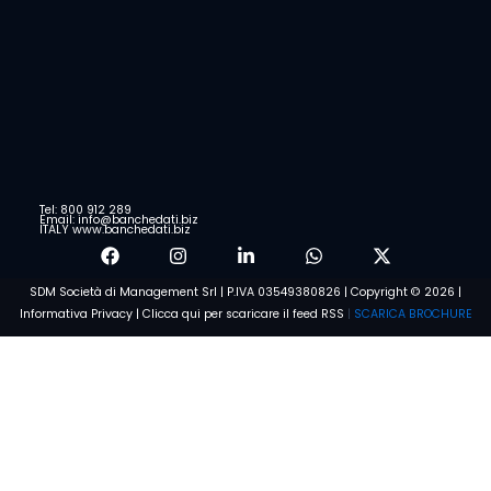
Tel: 800 912 289
Email: info@banchedati.biz
ITALY www.banchedati.biz
SDM Società di Management Srl | P.IVA 03549380826 | Copyright © 2026 |
Informativa Privacy
|
Clicca qui per scaricare il feed RSS
|
SCARICA BROCHURE
Voglio saperne di più