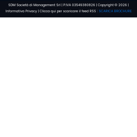
SDM Società di Management Srl | P.IVA 03549380826 | Copyright © 2026 |
Informativa Privacy
|
Clicca qui per scaricare il feed RSS
|
SCARICA BROCHURE
Parla subito con un nostro
esperto
Chiamata gratuita
800 912 289
Ho preso visione dell'
Informativa sulla privacy
e acconsento al
trattamento dei miei dati