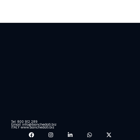
Tel: 800 912 289
Email: info@banchedati.biz
ITALY www.banchedati.biz