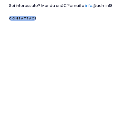
Sei interessato? Manda unâ€™email a
info
@admin18
CONTATTACI