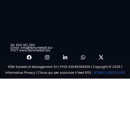
Tel: 800 912 289
Email: info@banchedati.biz
ITALY www.banchedati.biz
SDM Società di Management Srl | P.IVA 03549380826 | Copyright © 2026 |
Informativa Privacy
|
Clicca qui per scaricare il feed RSS
|
SCARICA BROCHURE
Voglio saperne di più