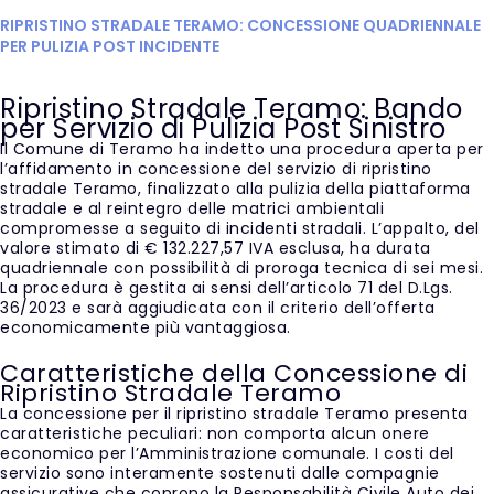
RIPRISTINO STRADALE TERAMO: CONCESSIONE QUADRIENNALE
PER PULIZIA POST INCIDENTE
Ripristino Stradale Teramo: Bando
per Servizio di Pulizia Post Sinistro
Il Comune di Teramo ha indetto una procedura aperta per
l’affidamento in concessione del servizio di ripristino
stradale Teramo, finalizzato alla pulizia della piattaforma
stradale e al reintegro delle matrici ambientali
compromesse a seguito di incidenti stradali. L’appalto, del
valore stimato di € 132.227,57 IVA esclusa, ha durata
quadriennale con possibilità di proroga tecnica di sei mesi.
La procedura è gestita ai sensi dell’articolo 71 del D.Lgs.
36/2023 e sarà aggiudicata con il criterio dell’offerta
economicamente più vantaggiosa.
Caratteristiche della Concessione di
Ripristino Stradale Teramo
La concessione per il ripristino stradale Teramo presenta
caratteristiche peculiari: non comporta alcun onere
economico per l’Amministrazione comunale. I costi del
servizio sono interamente sostenuti dalle compagnie
assicurative che coprono la Responsabilità Civile Auto dei