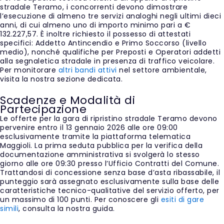
stradale Teramo, i concorrenti devono dimostrare
l’esecuzione di almeno tre servizi analoghi negli ultimi dieci
anni, di cui almeno uno di importo minimo pari a €
132.227,57. È inoltre richiesto il possesso di attestati
specifici: Addetto Antincendio e Primo Soccorso (livello
medio), nonché qualifiche per Preposti e Operatori addetti
alla segnaletica stradale in presenza di traffico veicolare.
Per monitorare
altri bandi attivi
nel settore ambientale,
visita la nostra sezione dedicata.
Scadenze e Modalità di
Partecipazione
Le offerte per la gara di ripristino stradale Teramo devono
pervenire entro il 13 gennaio 2026 alle ore 09:00
esclusivamente tramite la piattaforma telematica
Maggioli. La prima seduta pubblica per la verifica della
documentazione amministrativa si svolgerà lo stesso
giorno alle ore 09:30 presso l’Ufficio Contratti del Comune.
Trattandosi di concessione senza base d’asta ribassabile, il
punteggio sarà assegnato esclusivamente sulla base delle
caratteristiche tecnico-qualitative del servizio offerto, per
un massimo di 100 punti. Per conoscere gli
esiti di gare
simili
, consulta la nostra guida.