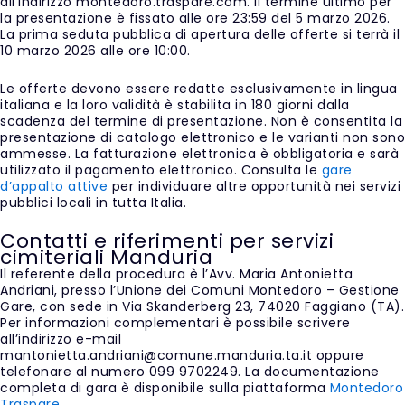
all’indirizzo montedoro.traspare.com. Il termine ultimo per
la presentazione è fissato alle ore 23:59 del 5 marzo 2026.
La prima seduta pubblica di apertura delle offerte si terrà il
10 marzo 2026 alle ore 10:00.
Le offerte devono essere redatte esclusivamente in lingua
italiana e la loro validità è stabilita in 180 giorni dalla
scadenza del termine di presentazione. Non è consentita la
presentazione di catalogo elettronico e le varianti non sono
ammesse. La fatturazione elettronica è obbligatoria e sarà
utilizzato il pagamento elettronico. Consulta le
gare
d’appalto attive
per individuare altre opportunità nei servizi
pubblici locali in tutta Italia.
Contatti e riferimenti per servizi
cimiteriali Manduria
Il referente della procedura è l’Avv. Maria Antonietta
Andriani, presso l’Unione dei Comuni Montedoro – Gestione
Gare, con sede in Via Skanderberg 23, 74020 Faggiano (TA).
Per informazioni complementari è possibile scrivere
all’indirizzo e-mail
mantonietta.andriani@comune.manduria.ta.it oppure
telefonare al numero 099 9702249. La documentazione
completa di gara è disponibile sulla piattaforma
Montedoro
Traspare
.