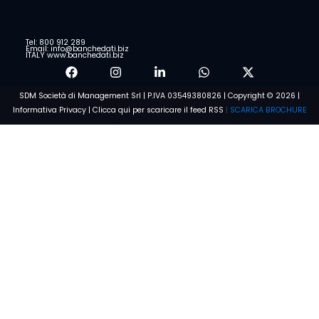
Tel: 800 912 289
Email: info@banchedati.biz
ITALY www.banchedati.biz
SDM Società di Management Srl | P.IVA 03549380826 | Copyright © 2026 |
Informativa Privacy
|
Clicca qui per scaricare il feed RSS
|
SCARICA BROCHURE
Voglio saperne di più
Condizioni e Privacy