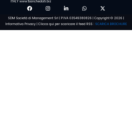
ITALY www.banchedati.biz
SDM Società di Management Srl | P.IVA 03549380826 | Copyright © 2026 |
Informativa Privacy
|
Clicca qui per scaricare il feed RSS
|
SCARICA BROCHURE
Voglio saperne di più
Condizioni e Privacy
Dichiaro di aver preso visione dell'
Informativa sulla privacy
e di
acconsentire al trattamento dei dati personali
CONFERMA