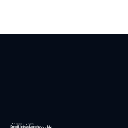
Tel: 800 912 289
Email: info@banchedati.biz