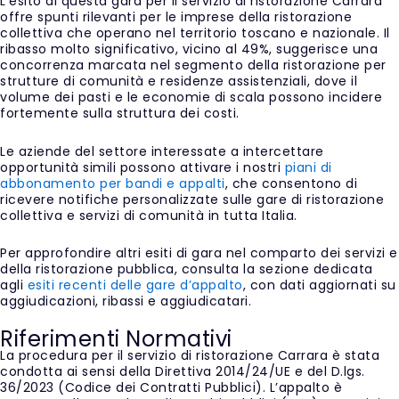
L’esito di questa gara per il servizio di ristorazione Carrara
offre spunti rilevanti per le imprese della ristorazione
collettiva che operano nel territorio toscano e nazionale. Il
ribasso molto significativo, vicino al 49%, suggerisce una
concorrenza marcata nel segmento della ristorazione per
strutture di comunità e residenze assistenziali, dove il
volume dei pasti e le economie di scala possono incidere
fortemente sulla struttura dei costi.
Le aziende del settore interessate a intercettare
opportunità simili possono attivare i nostri
piani di
abbonamento per bandi e appalti
, che consentono di
ricevere notifiche personalizzate sulle gare di ristorazione
collettiva e servizi di comunità in tutta Italia.
Per approfondire altri esiti di gara nel comparto dei servizi e
della ristorazione pubblica, consulta la sezione dedicata
agli
esiti recenti delle gare d’appalto
, con dati aggiornati su
aggiudicazioni, ribassi e aggiudicatari.
Riferimenti Normativi
La procedura per il servizio di ristorazione Carrara è stata
condotta ai sensi della Direttiva 2014/24/UE e del D.lgs.
36/2023 (Codice dei Contratti Pubblici). L’appalto è