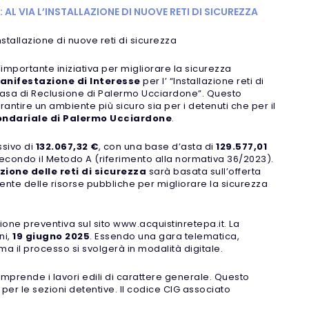
L VIA L’INSTALLAZIONE DI NUOVE RETI DI SICUREZZA
stallazione di nuove reti di sicurezza
importante iniziativa per migliorare la sicurezza
anifestazione di Interesse
per l’ “Installazione reti di
lla Casa di Reclusione di Palermo Ucciardone”. Questo
rantire un ambiente più sicuro sia per i detenuti che per il
ondariale di Palermo Ucciardone
.
ssivo di
132.067,32 €
, con una base d’asta di
129.577,01
secondo il Metodo A (riferimento alla normativa 36/2023).
zione delle reti di sicurezza
sarà basata sull’offerta
nte delle risorse pubbliche per migliorare la sicurezza
zione preventiva sul sito www.acquistinretepa.it. La
ni,
19 giugno 2025
. Essendo una gara telematica,
a il processo si svolgerà in modalità digitale.
omprende i lavori edili di carattere generale. Questo
i per le sezioni detentive. Il codice CIG associato