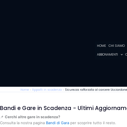
Vai
al
contenuto
HOME
CHI SIAMO
ABBONAMENTI
C
Home
»
Appalti in scadenza
»
Sicurezza rafforzata al carcere Ucciardone 
Bandi e Gare in Scadenza - Ultimi Aggiornam
📌
Cerchi altre gare in scadenza?
Consulta la nostra pagina
Bandi di Gara
per scoprire tutto il resto.