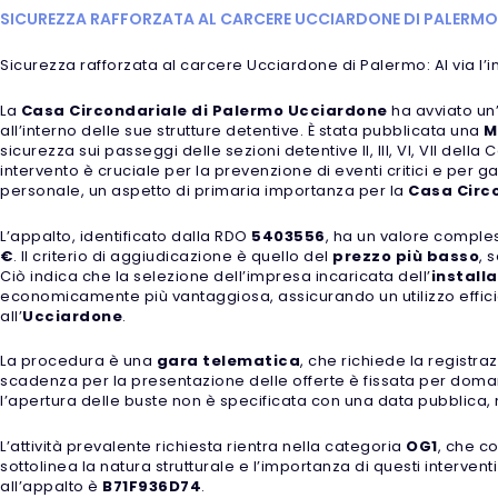
SICUREZZA RAFFORZATA AL CARCERE UCCIARDONE DI PALERMO: A
Sicurezza rafforzata al carcere Ucciardone di Palermo: Al via l’in
La
Casa Circondariale di Palermo Ucciardone
ha avviato un’
all’interno delle sue strutture detentive. È stata pubblicata una
M
sicurezza sui passeggi delle sezioni detentive II, III, VI, VII de
intervento è cruciale per la prevenzione di eventi critici e per ga
personale, un aspetto di primaria importanza per la
Casa Circ
L’appalto, identificato dalla RDO
5403556
, ha un valore comple
€
. Il criterio di aggiudicazione è quello del
prezzo più basso
, 
Ciò indica che la selezione dell’impresa incaricata dell’
installa
economicamente più vantaggiosa, assicurando un utilizzo efficie
all’
Ucciardone
.
La procedura è una
gara telematica
, che richiede la registra
scadenza per la presentazione delle offerte è fissata per doma
l’apertura delle buste non è specificata con una data pubblica, m
L’attività prevalente richiesta rientra nella categoria
OG1
, che c
sottolinea la natura strutturale e l’importanza di questi intervent
all’appalto è
B71F936D74
.