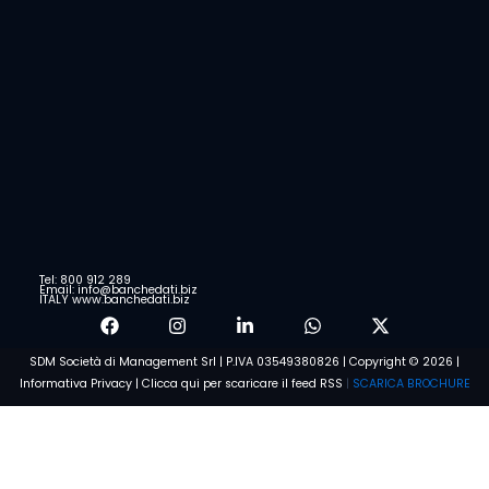
Tel: 800 912 289
Email: info@banchedati.biz
ITALY www.banchedati.biz
SDM Società di Management Srl | P.IVA 03549380826 | Copyright © 2026 |
Informativa Privacy
|
Clicca qui per scaricare il feed RSS
|
SCARICA BROCHURE
Parla subito con un nostro
esperto